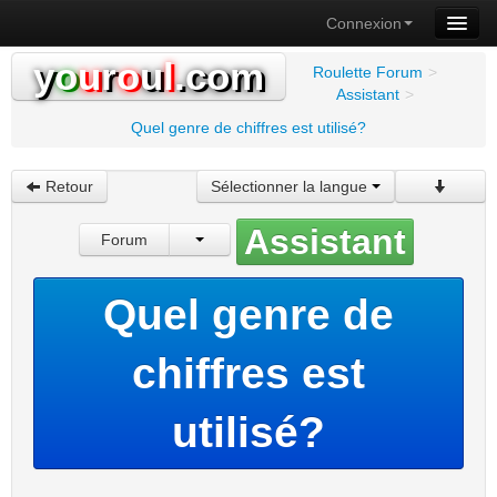
Connexion
y
o
u
r
o
u
l
.com
Roulette Forum
>
Assistant
>
Quel genre de chiffres est utilisé?
Retour
Sélectionner la langue
Assistant
Forum
Quel genre de
chiffres est
utilisé?