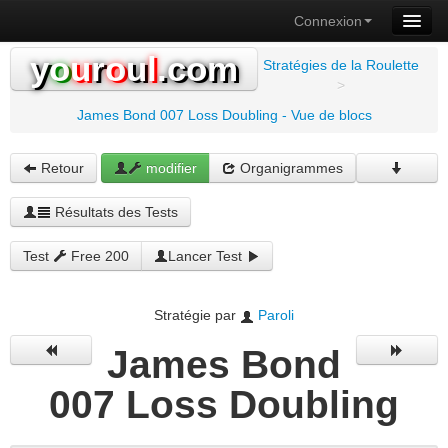
Connexion
y
o
u
r
o
u
l
.com
Stratégies de la Roulette
>
James Bond 007 Loss Doubling - Vue de blocs
Retour
modifier
Organigrammes
Résultats des Tests
Test
Free 200
Lancer Test
Stratégie par
Paroli
James Bond
007 Loss Doubling