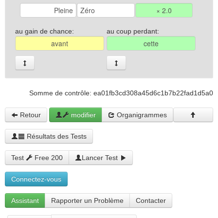
au gain de chance:
au coup perdant:
Somme de contrôle: ea01fb3cd308a45d6c1b7b22fad1d5a0
Retour
modifier
Organigrammes
Résultats des Tests
Test
Free 200
Lancer Test
Connectez-vous
Assistant
Rapporter un Problème
Contacter