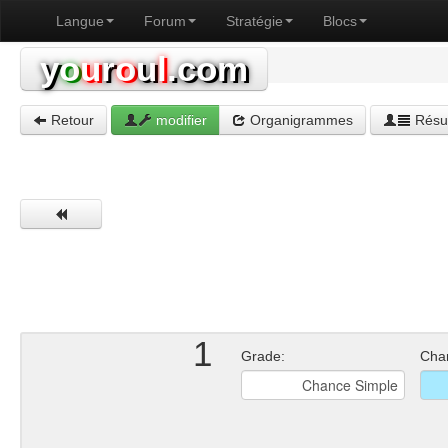
Langue
Forum
Stratégie
Blocs
y
o
u
r
o
u
l
.com
Retour
modifier
Organigrammes
Résul
1
Grade:
Cha