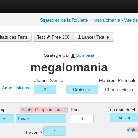
Stratégies de la Roulette
>
megalomania - Vue de
tats des Tests
Test
Free 200
Lancer Test
Stratégie par
Spielpirat
megalomania
Chance Simple
Montrent Protocole
Coups initiaux
:
mp:
reculer Coups initiaux
Pari:
au gain de ch
régle
Favori >