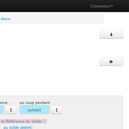
Connexion
 blocs
ance:
au coup perdant:
r la Référence du Solde
au solde atteint
: