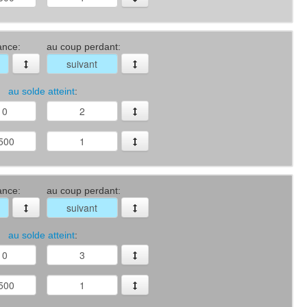
ance:
au coup perdant:
au solde atteint
:
ance:
au coup perdant:
au solde atteint
: