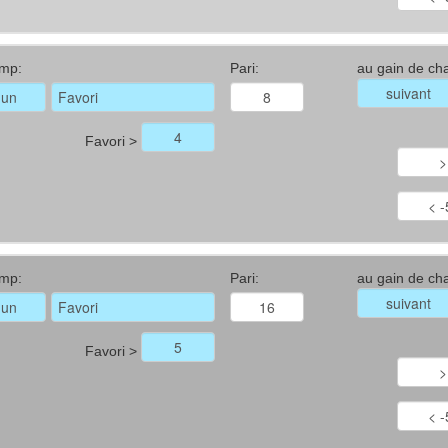
mp:
Pari:
au gain de ch
Favori >
mp:
Pari:
au gain de ch
Favori >