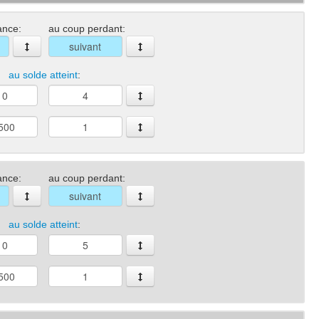
ance:
au coup perdant:
au solde atteint
:
ance:
au coup perdant:
au solde atteint
: