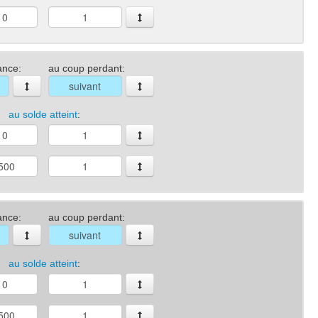
ance:
au coup perdant:
au solde atteint
:
ance:
au coup perdant:
au solde atteint
: