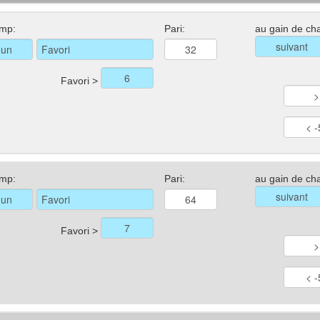
mp:
Pari:
au gain de ch
Favori >
mp:
Pari:
au gain de ch
Favori >