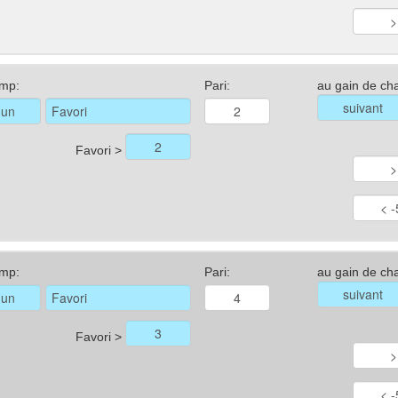
mp:
Pari:
au gain de ch
Favori >
mp:
Pari:
au gain de ch
Favori >