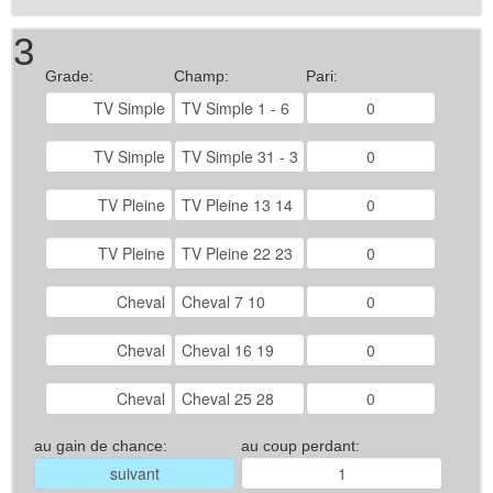
3
Grade:
Champ:
Pari:
au gain de chance:
au coup perdant: