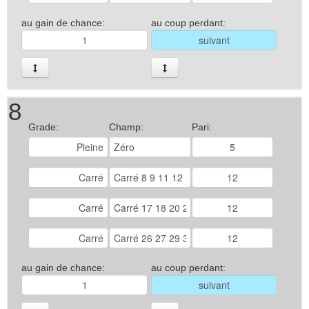
au gain de chance:
au coup perdant:
8
Grade:
Champ:
Pari:
au gain de chance:
au coup perdant: