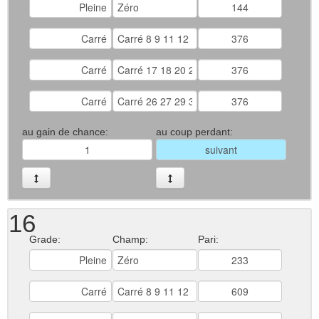
au gain de chance:
au coup perdant:
16
Grade:
Champ:
Pari: