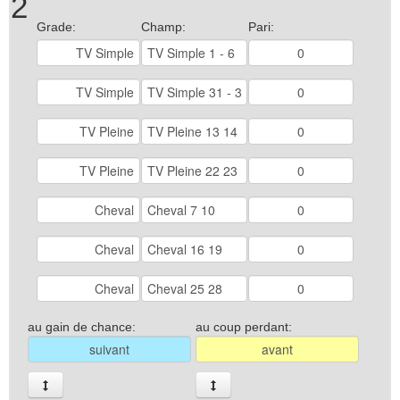
2
Grade:
Champ:
Pari:
au gain de chance:
au coup perdant: