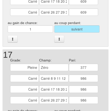
au gain de chance:
au coup perdant:
17
Grade:
Champ:
Pari:
au gain de chance:
au coup perdant: