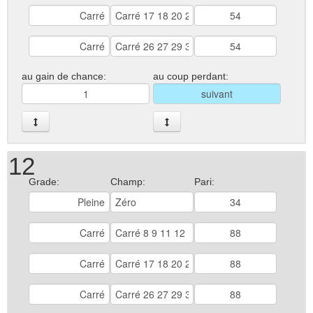
au gain de chance:
au coup perdant:
12
Grade:
Champ:
Pari: