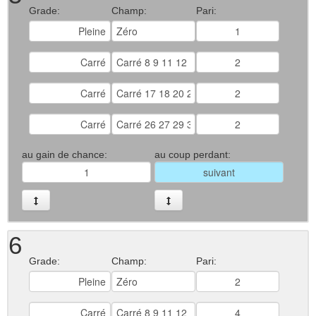
Grade:
Champ:
Pari:
au gain de chance:
au coup perdant:
6
Grade:
Champ:
Pari: