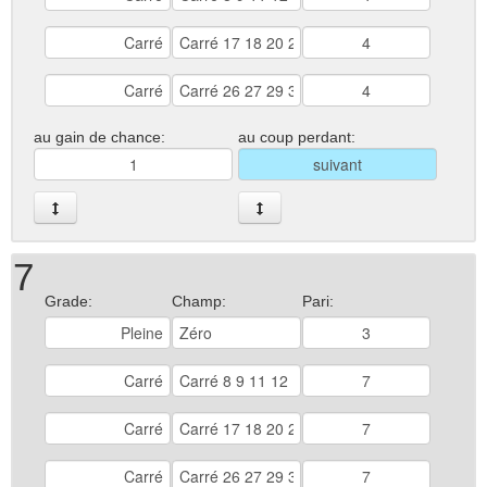
au gain de chance:
au coup perdant:
7
Grade:
Champ:
Pari: