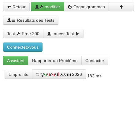
Retour
modifier
Organigrammes
Résultats des Tests
Test
Free 200
Lancer Test
Connectez-vous
Assistant
Rapporter un Problème
Contacter
©
2026
Empreinte
182 ms