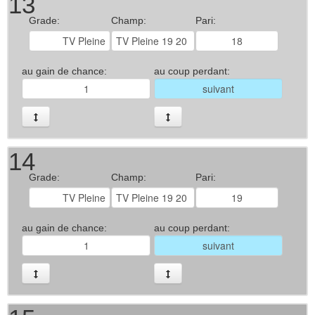
13
Grade:
Champ:
Pari:
au gain de chance:
au coup perdant:
14
Grade:
Champ:
Pari:
au gain de chance:
au coup perdant: