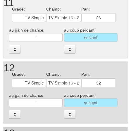
11
Grade:
Champ:
Pari:
au gain de chance:
au coup perdant:
12
Grade:
Champ:
Pari:
au gain de chance:
au coup perdant: