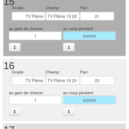
15
Grade:
Champ:
Pari:
au gain de chance:
au coup perdant:
16
Grade:
Champ:
Pari:
au gain de chance:
au coup perdant: