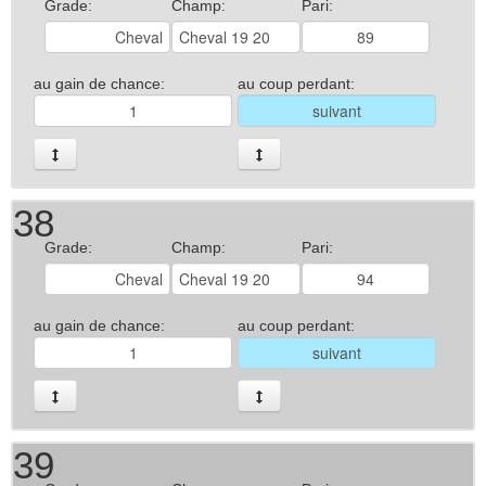
Grade:
Champ:
Pari:
au gain de chance:
au coup perdant:
38
Grade:
Champ:
Pari:
au gain de chance:
au coup perdant:
39