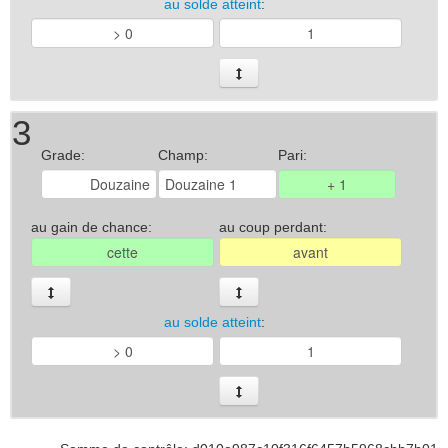
au solde atteint
:
3
Grade:
Champ:
Pari:
au gain de chance:
au coup perdant:
au solde atteint
: