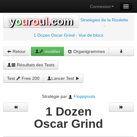
Connexion
y
o
u
r
o
u
l
.com
Stratégies de la Roulette
>
1 Dozen Oscar Grind - Vue de blocs
Retour
modifier
Organigrammes
Résultats des Tests
Test
Free 200
Lancer Test
Stratégie par
Floppynuts
1 Dozen
Oscar Grind