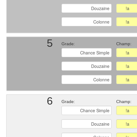
5
Grade:
Champ:
6
Grade:
Champ: