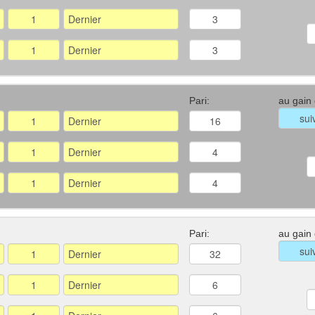
Pari:
au gain
Pari:
au gain