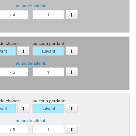
au solde atteint
:
 de chance:
au coup perdant:
au solde atteint
:
 de chance:
au coup perdant:
au solde atteint
: