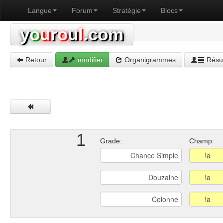
Langue
Forum
Stratégie
Blocs
y
o
u
r
o
u
l
.com
Retour
modifier
Organigrammes
Résul
1
Grade:
Champ: