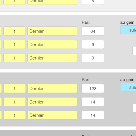
Pari:
au gain
Pari:
au gain