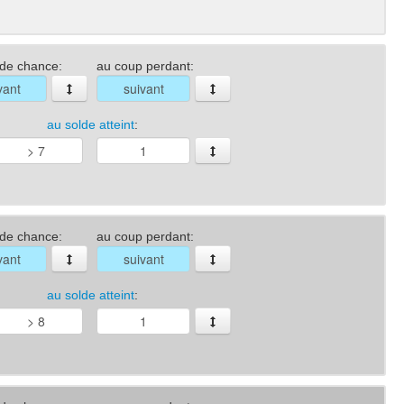
 de chance:
au coup perdant:
au solde atteint
:
 de chance:
au coup perdant:
au solde atteint
: