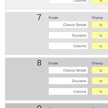
7
Grade:
Champ:
8
Grade:
Champ: