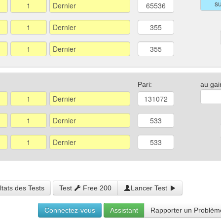
Pari:
au gai
tats des Tests
Test
Free 200
Lancer Test
Connectez-vous
Assistant
Rapporter un Problèm