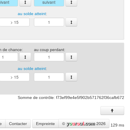
au solde atteint
:
n de chance:
au coup perdant:
au solde atteint
:
Somme de contrôle: f73ef99e4e5f902b571762f36cafb672
©
2026
e
Contacter
Empreinte
129 ms