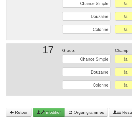
17
Grade:
Champ:
Retour
modifier
Organigrammes
Résul