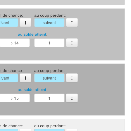
n de chance:
au coup perdant:
au solde atteint
:
n de chance:
au coup perdant:
au solde atteint
:
n de chance:
au coup perdant: