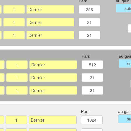
Pari:
au gain
Pari:
au gai
Pari:
au gai