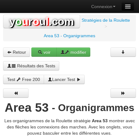
Connexion
y
o
u
r
o
u
l
.com
Stratégies de la Roulette
>
Area 53 - Organigrammes
Retour
voir
modifier
Résultats des Tests
Test
Free 200
Lancer Test
Area 53
- Organigrammes
Les organigrammes de la Roulette stratégie
Area 53
montrer avec
des flèches les connexions des marches. Avec les onglets, vous
pouvez basculer entre les différentes vues.