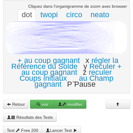
Cliquez dans l'organigramme de zoom avec browser
dot
twopi
circo
neato
+ au coup gagnant
x
régler la
Référence du Solde
y
Reculer +
au coup gagnant
z
reculer
Coups initiaux
_
au Champ
gagnant
P Pause
Retour
voir
modifier
Résultats des Tests
Test
Free 200
Lancer Test