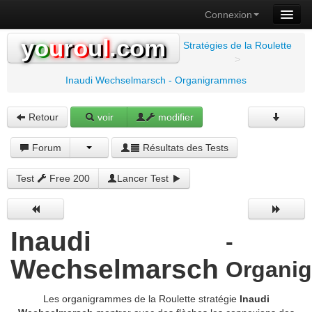
Connexion
y
o
u
r
o
u
l
.com
Stratégies de la Roulette
>
Inaudi Wechselmarsch - Organigrammes
Retour
voir
modifier
Forum
Résultats des Tests
Test
Free 200
Lancer Test
Inaudi
-
Wechselmarsch
Organi
Les organigrammes de la Roulette stratégie
Inaudi