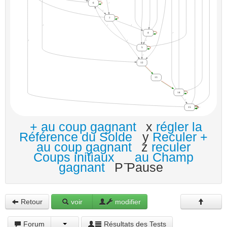
+ au coup gagnant
x
régler la
Référence du Solde
y
Reculer +
au coup gagnant
z
reculer
Coups initiaux
_
au Champ
gagnant
P Pause
Retour
voir
modifier
Forum
Résultats des Tests