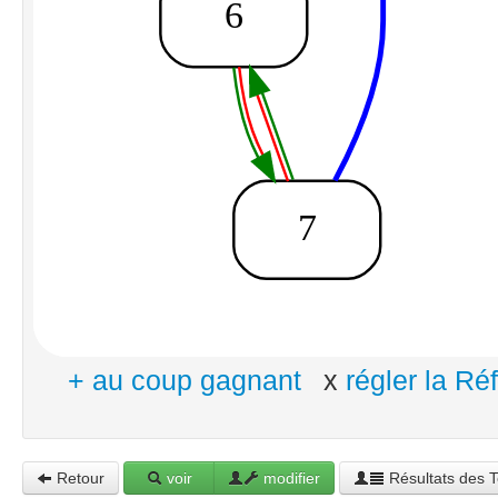
+ au coup gagnant
x
régler la R
Retour
voir
modifier
Résultats des T