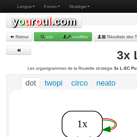
Langue
Forum
Stratégie
y
o
u
r
o
u
l
.com
Retour
voir
modifier
Résultats des T
3x 
Les organigrammes de la Roulette stratégie
3x L-EC P
dot
twopi
circo
neato