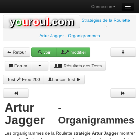
Connexion
y
o
u
r
o
u
l
.com
Stratégies de la Roulette
>
Artur Jagger - Organigrammes
Retour
voir
modifier
Forum
Résultats des Tests
Test
Free 200
Lancer Test
Artur
-
Jagger
Organigrammes
Les organigrammes de la Roulette stratégie
Artur Jagger
montrer