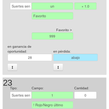
Favorito >
en ganancia de
oportunidad:
en pérdida:
23
Tipo:
Campo:
Cantidad: