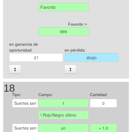
Favorito >
en ganancia de
oportunidad:
en pérdida:
18
Tipo:
Campo:
Cantidad: