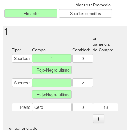
Monstrar Protocolo
1
en
ganancia
Tipo:
Campo:
Cantidad:
de Campo:
en ganancia de