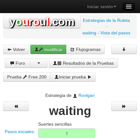
Iniciar sesión
y
o
u
r
o
u
l
.com
Estrategias de la Ruleta
>
waiting - Vista del pasos
Volver
modificar
Flujogramas
Foro
Resultados de la Pruebas
Prueba
Free 200
Iniciar prueba
Estrategia de
Rovlgari
waiting
Suertes sencillas
Pasos iniciales
: