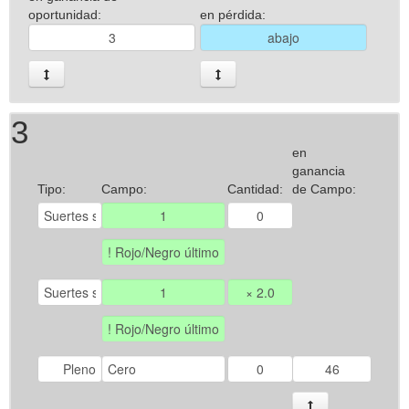
oportunidad:
en pérdida:
3
en
ganancia
Tipo:
Campo:
Cantidad:
de Campo: