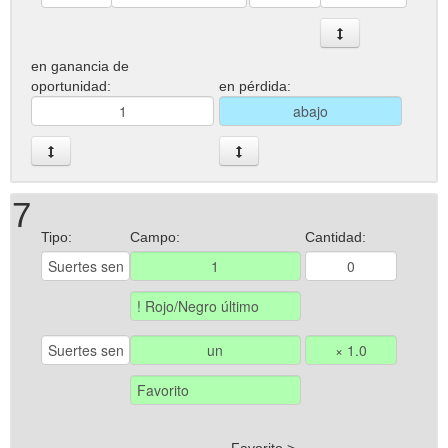
en ganancia de
oportunidad:
en pérdida:
7
Tipo:
Campo:
Cantidad:
Favorito >