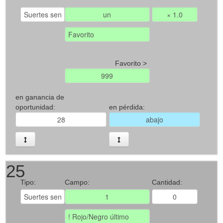
Favorito >
en ganancia de
oportunidad:
en pérdida:
25
Tipo:
Campo:
Cantidad: