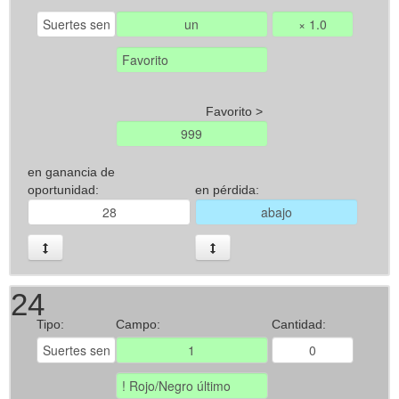
Favorito >
en ganancia de
oportunidad:
en pérdida:
24
Tipo:
Campo:
Cantidad: