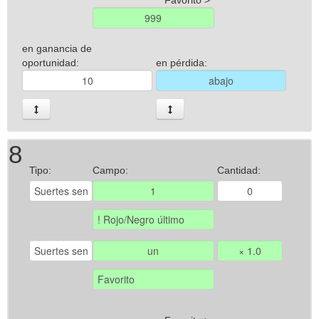
en ganancia de
oportunidad:
en pérdida:
8
Tipo:
Campo:
Cantidad: