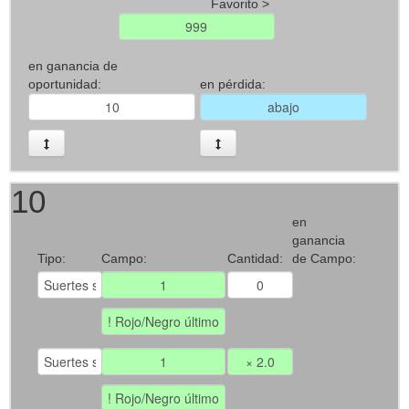
Favorito >
en ganancia de
oportunidad:
en pérdida:
10
en
ganancia
Tipo:
Campo:
Cantidad:
de Campo: