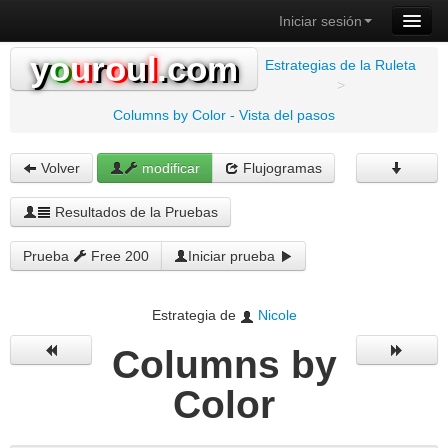
Iniciar sesión
y
o
u
r
o
u
l
.com
Estrategias de la Ruleta
>
Columns by Color - Vista del pasos
Volver
modificar
Flujogramas
Resultados de la Pruebas
Prueba
Free 200
Iniciar prueba
Estrategia de
Nicole
Columns by
Color