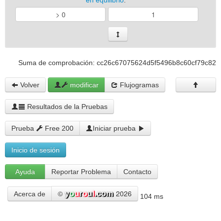
en equilibrio
:
Suma de comprobación: cc26c67075624d5f5496b8c60cf79c82
Volver
modificar
Flujogramas
Resultados de la Pruebas
Prueba
Free 200
Iniciar prueba
Inicio de sesión
Ayuda
Reportar Problema
Contacto
©
2026
Acerca de
104 ms