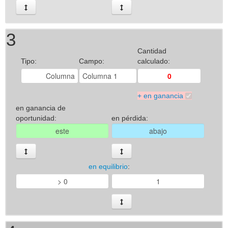
3
Cantidad
Tipo:
Campo:
calculado:
+ en ganancia
en ganancia de
oportunidad:
en pérdida:
en equilibrio
: