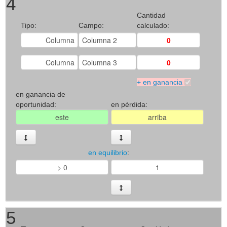
4
Cantidad
Tipo:
Campo:
calculado:
+ en ganancia
en ganancia de
oportunidad:
en pérdida:
en equilibrio
:
5