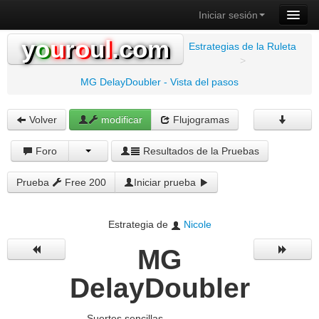
Iniciar sesión
y
o
u
r
o
u
l
.com
Estrategias de la Ruleta
>
MG DelayDoubler - Vista del pasos
Volver
modificar
Flujogramas
Foro
Resultados de la Pruebas
Prueba
Free 200
Iniciar prueba
Estrategia de
Nicole
MG
DelayDoubler
Suertes sencillas