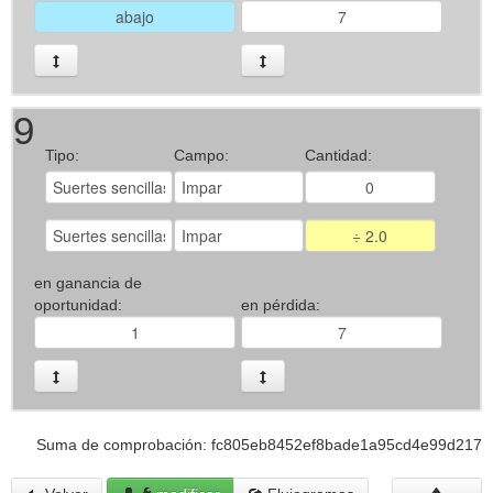
9
Tipo:
Campo:
Cantidad:
en ganancia de
oportunidad:
en pérdida:
Suma de comprobación: fc805eb8452ef8bade1a95cd4e99d217