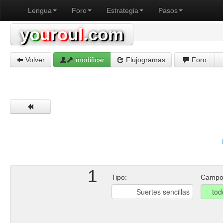
Lengua
Foro
Estrategia
Pasos
y
o
u
r
o
u
l
.com
Volver
modificar
Flujogramas
Foro
1
Tipo:
Campo