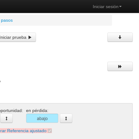
Iniciar sesión
l pasos
Iniciar prueba
o
portunidad:
en pérdida:
brar Referencia ajustado