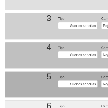
3
Tipo:
Cam
4
Tipo:
Cam
5
Tipo:
Cam
6
Tipo:
Cam