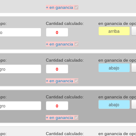
+ en ganancia
po:
Cantidad calculado:
en ganancia de opo
+ en ganancia
po:
Cantidad calculado:
en ganancia de opo
+ en ganancia
po:
Cantidad calculado:
en ganancia de opo
+ en ganancia
po:
Cantidad calculado:
en ganancia de opo