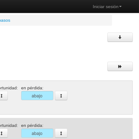
Iniciar sesión
pasos
rtunidad:
en pérdida:
rtunidad:
en pérdida: