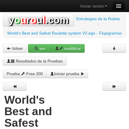
Iniciar sesión
y
o
u
r
o
u
l
.com
Estrategias de la Ruleta
>
World's Best and Safest Roulette system V2.ego - Flujogramas
Volver
ver
modificar
Resultados de la Pruebas
Prueba
Free 200
Iniciar prueba
World's
Best and
Safest