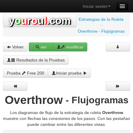
Iniciar sesión
y
o
u
r
o
u
l
.com
Estrategias de la Ruleta
>
Overthrow - Flujogramas
Volver
ver
modificar
Resultados de la Pruebas
Prueba
Free 200
Iniciar prueba
Overthrow
- Flujogramas
Los diagramas de flujo de la estrategia de ruleta
Overthrow
muestre con flechas las conexiones de los pasos. Con las pestañas
puede cambiar entre las diferentes vistas.