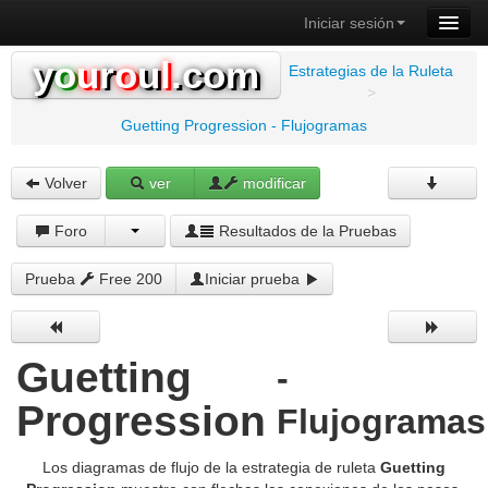
Iniciar sesión
y
o
u
r
o
u
l
.com
Estrategias de la Ruleta
>
Guetting Progression - Flujogramas
Volver
ver
modificar
Foro
Resultados de la Pruebas
Prueba
Free 200
Iniciar prueba
Guetting
-
Progression
Flujogramas
Los diagramas de flujo de la estrategia de ruleta
Guetting