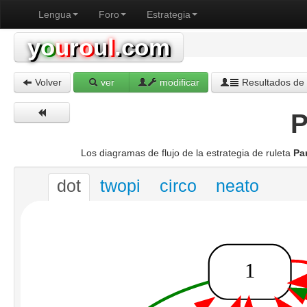
Lengua
Foro
Estrategia
y
o
u
r
o
u
l
.com
Volver
ver
modificar
Resultados de 
P
Los diagramas de flujo de la estrategia de ruleta
Pa
dot
twopi
circo
neato