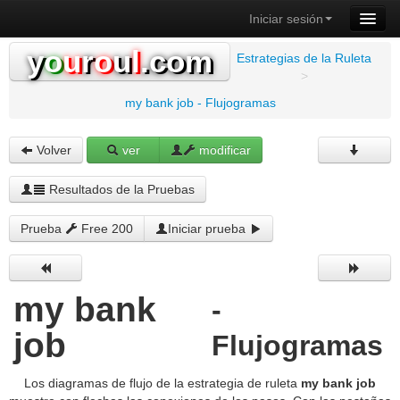
Iniciar sesión
y
o
u
r
o
u
l
.com
Estrategias de la Ruleta
>
my bank job - Flujogramas
Volver
ver
modificar
Resultados de la Pruebas
Prueba
Free 200
Iniciar prueba
my bank
-
job
Flujogramas
Los diagramas de flujo de la estrategia de ruleta
my bank job