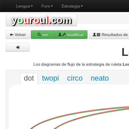
Lengua
Foro
Estrategia
y
o
u
r
o
u
l
.com
Volver
ver
modificar
Resultados de 
L
Los diagramas de flujo de la estrategia de ruleta
Los
dot
twopi
circo
neato