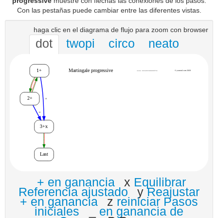
progressive
muestre con flechas las conexiones de los pasos.
Con las pestañas puede cambiar entre las diferentes vistas.
haga clic en el diagrama de flujo para zoom con browser
dot
twopi
circo
neato
+ en ganancia
x
Equilibrar
Referencia ajustado
y
Reajustar
+ en ganancia
z
reiniciar Pasos
iniciales
_
en ganancia de