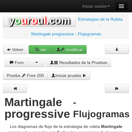
Iniciar sesión
y
o
u
r
o
u
l
.com
Estrategias de la Ruleta
>
Martingale progressive - Flujogramas
Volver
ver
modificar
Foro
Resultados de la Pruebas
Prueba
Free 200
Iniciar prueba
Martingale
-
progressive
Flujogramas
Los diagramas de flujo de la estrategia de ruleta
Martingale