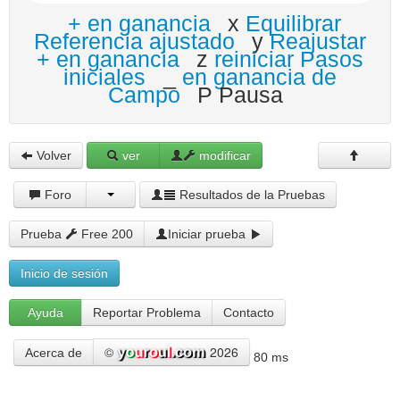
+ en ganancia
x
Equilibrar
Referencia ajustado
y
Reajustar
+ en ganancia
z
reiniciar Pasos
iniciales
_
en ganancia de
Campo
P Pausa
Volver
ver
modificar
Foro
Resultados de la Pruebas
Prueba
Free 200
Iniciar prueba
Inicio de sesión
Ayuda
Reportar Problema
Contacto
©
2026
Acerca de
80 ms