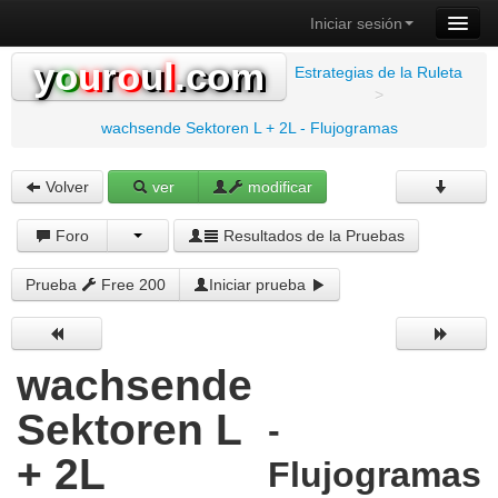
Iniciar sesión
y
o
u
r
o
u
l
.com
Estrategias de la Ruleta
>
wachsende Sektoren L + 2L - Flujogramas
Volver
ver
modificar
Foro
Resultados de la Pruebas
Prueba
Free 200
Iniciar prueba
wachsende
Sektoren L
-
+ 2L
Flujogramas