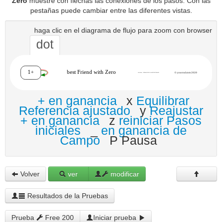
Zero
muestre con flechas las conexiones de los pasos. Con las
pestañas puede cambiar entre las diferentes vistas.
haga clic en el diagrama de flujo para zoom con browser
dot
+ en ganancia
x
Equilibrar
Referencia ajustado
y
Reajustar
+ en ganancia
z
reiniciar Pasos
iniciales
_
en ganancia de
Campo
P Pausa
Volver
ver
modificar
Resultados de la Pruebas
Prueba
Free 200
Iniciar prueba