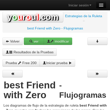
Iniciar sesión
y
o
u
r
o
u
l
.com
Estrategias de la Ruleta
>
best Friend with Zero - Flujogramas
Volver
ver
modificar
Resultados de la Pruebas
Prueba
Free 200
Iniciar prueba
best Friend
-
with Zero
Flujogramas
Los diagramas de flujo de la estrategia de ruleta
best Friend with