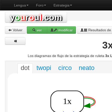
Lengua
Foro
Estrategia
y
o
u
r
o
u
l
.com
Volver
ver
modificar
Resultados de 
3
Los diagramas de flujo de la estrategia de ruleta
3x 
dot
twopi
circo
neato