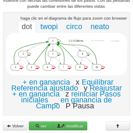
muestre con flechas las conexiones de los pasos. Con las pestañas
puede cambiar entre las diferentes vistas.
haga clic en el diagrama de flujo para zoom con browser
dot
twopi
circo
neato
+ en ganancia
x
Equilibrar
Referencia ajustado
y
Reajustar
+ en ganancia
z
reiniciar Pasos
iniciales
_
en ganancia de
Campo
P Pausa
Volver
ver
modificar