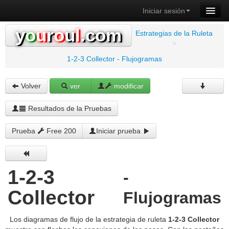
Iniciar sesión
y
o
u
r
o
u
l
.com
Estrategias de la Ruleta
>
1-2-3 Collector - Flujogramas
Volver
ver
modificar
Resultados de la Pruebas
Prueba
Free 200
Iniciar prueba
1-2-3
-
Collector
Flujogramas
Los diagramas de flujo de la estrategia de ruleta
1-2-3 Collector