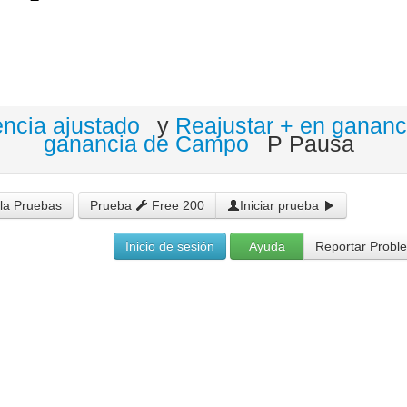
encia ajustado
y
Reajustar + en gananc
ganancia de Campo
P Pausa
la Pruebas
Prueba
Free 200
Iniciar prueba
Inicio de sesión
Ayuda
Reportar Probl