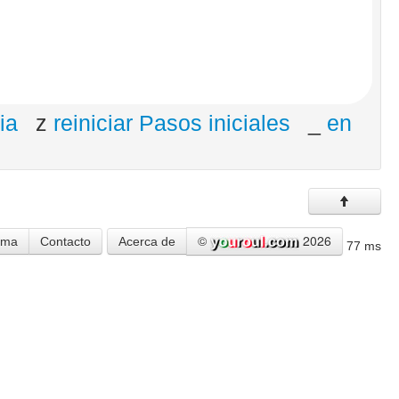
ia
z
reiniciar Pasos iniciales
_
en
©
2026
ema
Contacto
Acerca de
77 ms