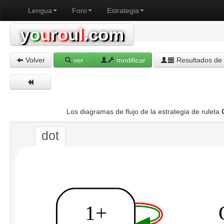
Lengua
Foro
Estrategia
y
o
u
r
o
u
l
.com
Volver
ver
modificar
Resultados de 
Los diagramas de flujo de la estrategia de ruleta
dot