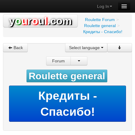
Log In
y
o
u
r
o
u
l
.com
Roulette Forum
>
Roulette general
>
Кредиты - Спасибо!
Back
Select language
Forum
Roulette general
Кредиты -
Спасибо!