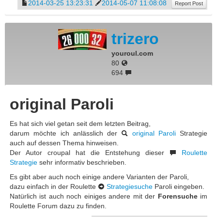
2014-03-25 13:23:31
2014-05-07 11:08:08
Report Post
trizero
youroul.com
80
694
original Paroli
Es hat sich viel getan seit dem letzten Beitrag,
darum möchte ich anlässlich der
original Paroli
Strategie
auch auf dessen Thema hinweisen.
Der Autor croupal hat die Entstehung dieser
Roulette
Strategie
sehr informativ beschrieben.
Es gibt aber auch noch einige andere Varianten der Paroli,
dazu einfach in der Roulette
Strategiesuche
Paroli eingeben.
Natürlich ist auch noch einiges andere mit der
Forensuche
im
Roulette Forum dazu zu finden.