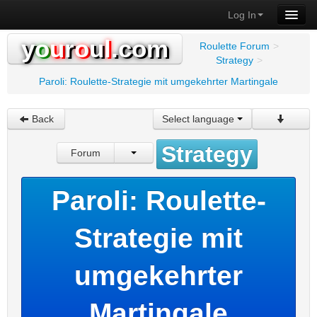
Log In
y
o
u
r
o
u
l
.com
Roulette Forum
>
Strategy
>
Paroli: Roulette-Strategie mit umgekehrter Martingale
Back
Select language
Strategy
Forum
Paroli: Roulette-
Strategie mit
umgekehrter
Martingale