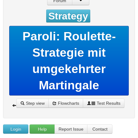
Forum
Strategy
Paroli: Roulette-
Strategie mit
umgekehrter
Martingale
Step view
Flowcharts
Test Results
Login
Help
Report Issue
Contact