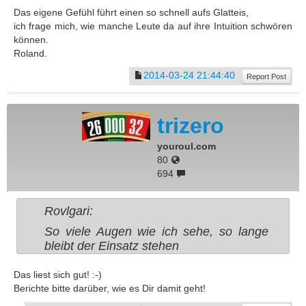
Das eigene Gefühl führt einen so schnell aufs Glatteis,
ich frage mich, wie manche Leute da auf ihre Intuition schwören
können.
Roland.
2014-03-24 21:44:40
Report Post
trizero
youroul.com
80
694
Rovlgari:
So viele Augen wie ich sehe, so lange
bleibt der Einsatz stehen
Das liest sich gut! :-)
Berichte bitte darüber, wie es Dir damit geht!