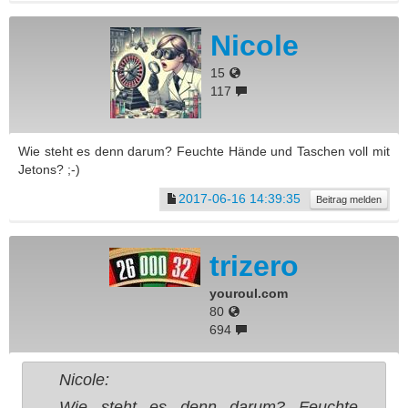
Nicole
15
117
Wie steht es denn darum? Feuchte Hände und Taschen voll mit
Jetons? ;-)
2017-06-16 14:39:35
Beitrag melden
trizero
youroul.com
80
694
Nicole:
Wie steht es denn darum? Feuchte