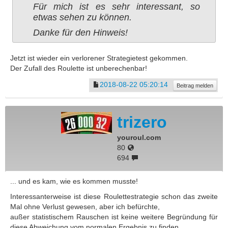
Für mich ist es sehr interessant, so
etwas sehen zu können.
Danke für den Hinweis!
Jetzt ist wieder ein verlorener Strategietest gekommen.
Der Zufall des Roulette ist unberechenbar!
2018-08-22 05:20:14
Beitrag melden
trizero
youroul.com
80
694
... und es kam, wie es kommen musste!
Interessanterweise ist diese Roulettestrategie schon das zweite
Mal ohne Verlust gewesen, aber ich befürchte,
außer statistischem Rauschen ist keine weitere Begründung für
diese Abweichung vom normalen Ergebnis zu finden.