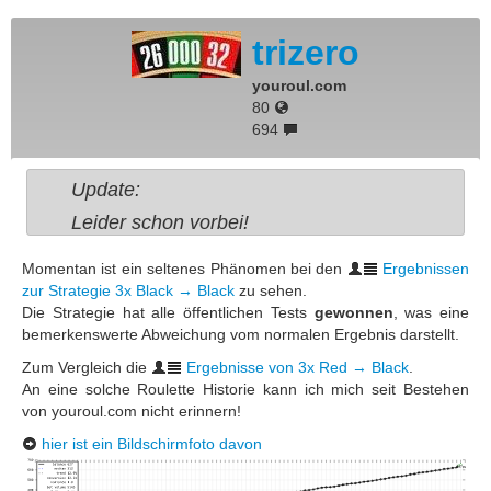
trizero
youroul.com
80
694
Update:
Leider schon vorbei!
Momentan ist ein seltenes Phänomen bei den
Ergebnissen
zur Strategie 3x Black → Black
zu sehen.
Die Strategie hat alle öffentlichen Tests
gewonnen
, was eine
bemerkenswerte Abweichung vom normalen Ergebnis darstellt.
Zum Vergleich die
Ergebnisse von 3x Red → Black
.
An eine solche Roulette Historie kann ich mich seit Bestehen
von youroul.com nicht erinnern!
hier ist ein Bildschirmfoto davon