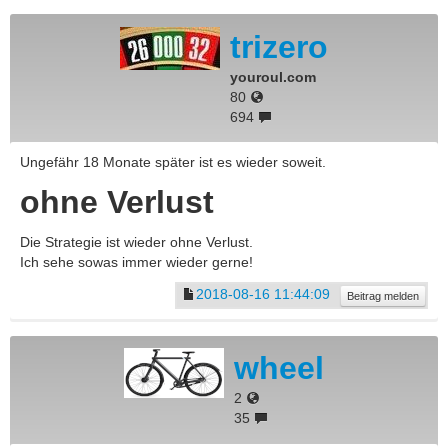
trizero
youroul.com
80
694
Ungefähr 18 Monate später ist es wieder soweit.
ohne Verlust
Die Strategie ist wieder ohne Verlust.
Ich sehe sowas immer wieder gerne!
2018-08-16 11:44:09
Beitrag melden
wheel
2
35