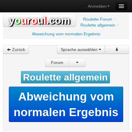
Anmelden
y
o
u
r
o
u
l
.com
Roulette Forum
>
Roulette allgemein
>
Abweichung vom normalen Ergebnis
Zurück
Sprache auswählen
Forum
Roulette allgemein
Abweichung vom
normalen Ergebnis