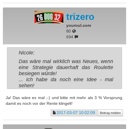
trizero
youroul.com
80
694
Nicole:
Das wäre mal wirklich was Neues, wenn
eine Strategie dauerhaft das Roulette
besiegen würde!
... ich habe da noch eine Idee - mal
sehen!
Ja! Das wäre es mal ;-) und bitte mit mehr als 3 % Vorsprung,
damit es noch vor der Rente klingelt!
2017-03-07 10:02:09
Beitrag melden