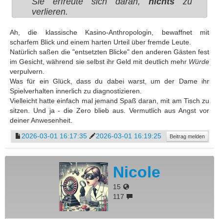
Sie erfreute sich daran,
nichts
zu
verlieren.
Ah, die klassische Kasino-Anthropologin, bewaffnet mit
scharfem Blick und einem harten Urteil über fremde Leute.
Natürlich saßen die "entsetzten Blicke" den anderen Gästen fest
im Gesicht, während sie selbst ihr Geld mit deutlich mehr
Würde
verpulvern.
Was für ein Glück, dass du dabei warst, um der Dame ihr
Spielverhalten innerlich zu diagnostizieren.
Vielleicht hatte einfach mal jemand Spaß daran, mit am Tisch zu
sitzen. Und ja - die Zero blieb aus. Vermutlich aus Angst vor
deiner Anwesenheit.
2026-03-01 16:17:35
2026-03-01 16:19:25
Beitrag melden
Nicole
15
117