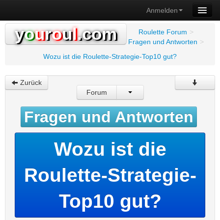
Anmelden
y
o
u
r
o
u
l
.com
Roulette Forum
>
Fragen und Antworten
>
Wozu ist die Roulette-Strategie-Top10 gut?
Zurück
Forum
Fragen und Antworten
Wozu ist die
Roulette-Strategie-
Top10 gut?