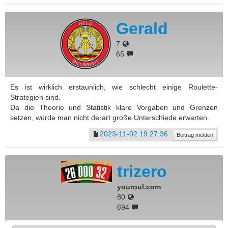
Gerald
7
65
Es ist wirklich erstaunlich, wie schlecht einige Roulette-
Strategien sind.
Da die Theorie und Statistik klare Vorgaben und Grenzen
setzen, würde man nicht derart große Unterschiede erwarten.
2023-11-02 19:27:36
Beitrag melden
trizero
youroul.com
80
694