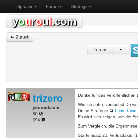
Sprache
Forum
Strategie
y
o
u
r
o
u
l
.com
Zurück
S
Forum
trizero
Danke für das Veröffentlichen 
Wie ich sehe, versuchst Du wei
youroul.com
Deine Strategie
Loss Raise - 
80
Es wird sich zeigen, wie die Er
694
Zum Vergleich, die Ergebnisse 
Starteinsatz 20, Verlustfaktor 