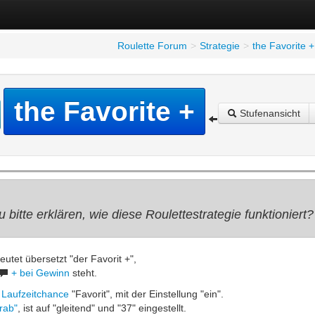
Roulette Forum
>
Strategie
>
the Favorite +
the Favorite +
Stufenansicht
u bitte erklären, wie diese Roulettestrategie funktioniert?
utet übersetzt "der Favorit +",
+ bei Gewinn
steht.
Laufzeitchance
"Favorit", mit der Einstellung "ein".
rab"
, ist auf "gleitend" und "37" eingestellt.