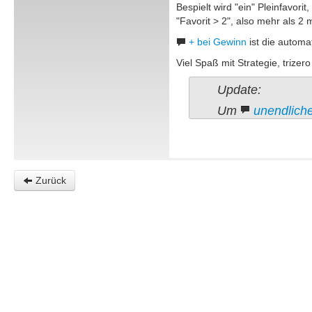
Bespielt wird "ein" Pleinfavori
"Favorit > 2", also mehr als 2 
+ bei Gewinn
ist die automat
Viel Spaß mit Strategie, trizero
Update:
Um
unendliche
Zurück