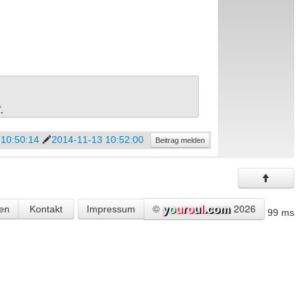
.
 10:50:14
2014-11-13 10:52:00
Beitrag melden
©
2026
en
Kontakt
Impressum
99 ms