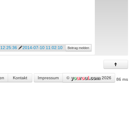
 12:25:36
2014-07-10 11:02:10
Beitrag melden
©
2026
en
Kontakt
Impressum
86 ms