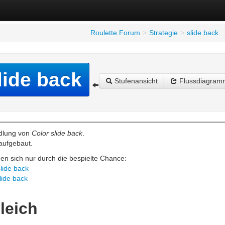
Roulette Forum
>
Strategie
>
slide back
lide back
Stufenansicht
Flussdiagram
ndlung von
Color slide back
.
 aufgebaut.
den sich nur durch die bespielte Chance:
slide back
lide back
leich