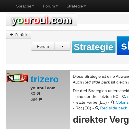
Sprache
Forum
Strategie
y
o
u
r
o
u
l
.com
Zurück
s
Strategie
Forum
trizero
Diese Strategie ist eine Abwa
Auch
Red slide back
ist gleich
youroul.com
Die drei Strategien unterschei
80
- eine der drei letzten EC -
694
- letzte Farbe (EC) -
Color s
- Rot (EC) -
Red slide back
direkter Verg