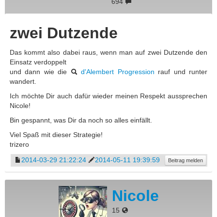
694
zwei Dutzende
Das kommt also dabei raus, wenn man auf zwei Dutzende den
Einsatz verdoppelt
und dann wie die
d'Alembert Progression
rauf und runter
wandert.
Ich möchte Dir auch dafür wieder meinen Respekt aussprechen
Nicole!
Bin gespannt, was Dir da noch so alles einfällt.
Viel Spaß mit dieser Strategie!
trizero
2014-03-29 21:22:24
2014-05-11 19:39:59
Beitrag melden
Nicole
15