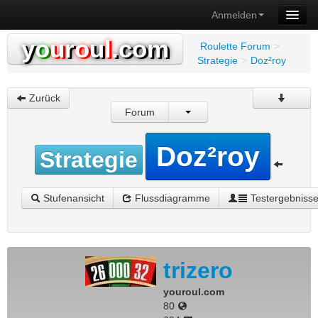
Anmelden
y
o
u
r
o
u
l
.com
Roulette Forum
>
Strategie
>
Doz²roy
Zurück
Forum
Doz²roy
Strategie
Stufenansicht
Flussdiagramme
Testergebniss
trizero
youroul.com
80