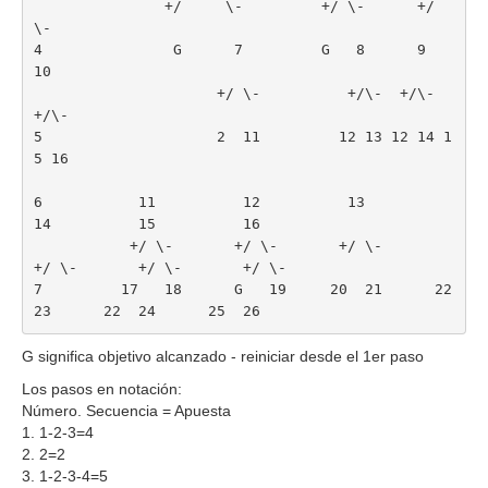
               +/     \-         +/ \-      +/  
\-
4               G      7         G   8      9    
10
                     +/ \-          +/\-  +/\-  
+/\-
5                    2  11         12 13 12 14 1
5 16
6           11          12          13          
14          15          16
           +/ \-       +/ \-       +/ \-       
+/ \-       +/ \-       +/ \-
7         17   18      G   19     20  21      22  
23      22  24      25  26
G significa objetivo alcanzado - reiniciar desde el 1er paso
Los pasos en notación:
Número. Secuencia = Apuesta
1. 1-2-3=4
2. 2=2
3. 1-2-3-4=5