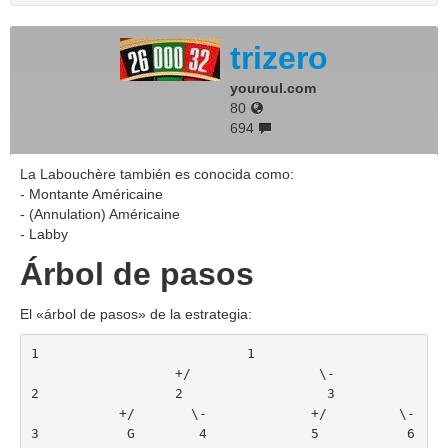
trizero
youroul.com
80
694
La Labouchère también es conocida como:
- Montante Américaine
- (Annulation) Américaine
- Labby
Árbol de pasos
El «árbol de pasos» de la estrategia:
1                          1
                  +/                \-
2                 2                  3
           +/       \-             +/         \-
3           G        4             5           6