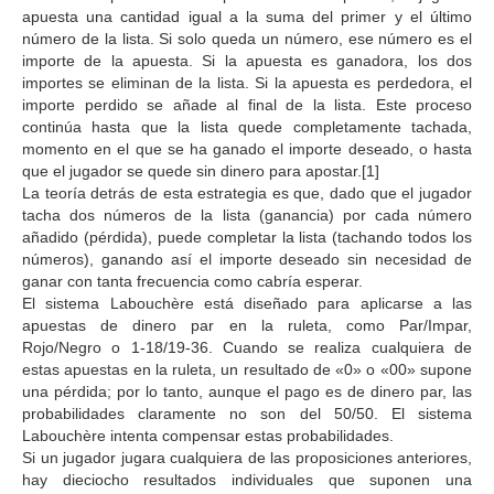
apuesta una cantidad igual a la suma del primer y el último
número de la lista. Si solo queda un número, ese número es el
importe de la apuesta. Si la apuesta es ganadora, los dos
importes se eliminan de la lista. Si la apuesta es perdedora, el
importe perdido se añade al final de la lista. Este proceso
continúa hasta que la lista quede completamente tachada,
momento en el que se ha ganado el importe deseado, o hasta
que el jugador se quede sin dinero para apostar.[1]
La teoría detrás de esta estrategia es que, dado que el jugador
tacha dos números de la lista (ganancia) por cada número
añadido (pérdida), puede completar la lista (tachando todos los
números), ganando así el importe deseado sin necesidad de
ganar con tanta frecuencia como cabría esperar.
El sistema Labouchère está diseñado para aplicarse a las
apuestas de dinero par en la ruleta, como Par/Impar,
Rojo/Negro o 1-18/19-36. Cuando se realiza cualquiera de
estas apuestas en la ruleta, un resultado de «0» o «00» supone
una pérdida; por lo tanto, aunque el pago es de dinero par, las
probabilidades claramente no son del 50/50. El sistema
Labouchère intenta compensar estas probabilidades.
Si un jugador jugara cualquiera de las proposiciones anteriores,
hay dieciocho resultados individuales que suponen una