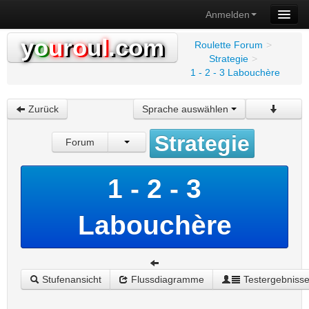
Anmelden
y
o
u
r
o
u
l
.com
Roulette Forum
>
Strategie
>
1 - 2 - 3 Labouchère
Zurück
Sprache auswählen
Strategie
Forum
1 - 2 - 3
Labouchère
Stufenansicht
Flussdiagramme
Testergebniss