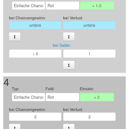
bei Chancengewinn:
bei Verlust:
bei Saldo
:
4
Typ:
Feld:
Einsatz:
bei Chancengewinn:
bei Verlust: