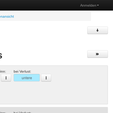
Anmelden
enansicht
s
inn:
bei Verlust: