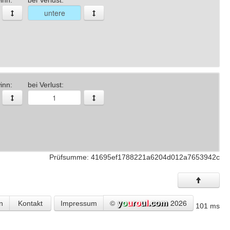
inn:
bei Verlust:
inn:
bei Verlust:
Prüfsumme: 41695ef1788221a6204d012a7653942c
©
2026
n
Kontakt
Impressum
101 ms