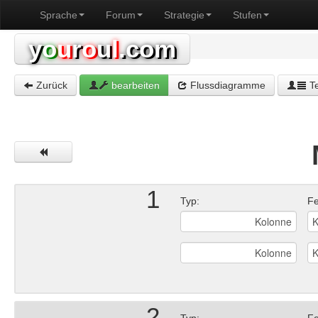
Sprache
Forum
Strategie
Stufen
y
o
u
r
o
u
l
.com
Zurück
bearbeiten
Flussdiagramme
Te
1
Typ:
Fe
2