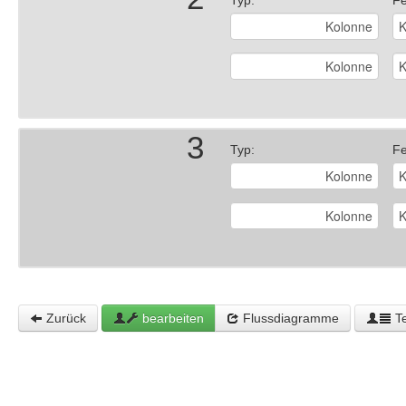
Typ:
Fe
3
Typ:
Fe
Zurück
bearbeiten
Flussdiagramme
Te