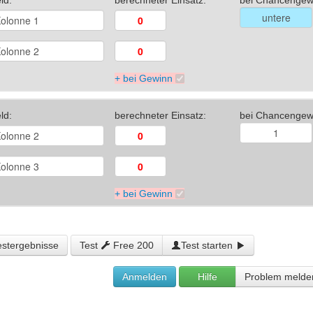
ld:
berechneter Einsatz:
bei Chancengew
+ bei Gewinn
ld:
berechneter Einsatz:
bei Chancengew
+ bei Gewinn
stergebnisse
Test
Free 200
Test starten
Anmelden
Hilfe
Problem melde