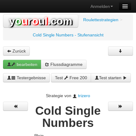
Anmelden
y
o
u
r
o
u
l
.com
Roulettestrategien
>
Cold Single Numbers - Stufenansicht
Zurück
bearbeiten
Flussdiagramme
Testergebnisse
Test
Free 200
Test starten
Strategie von
trizero
Cold Single
Numbers
Plein