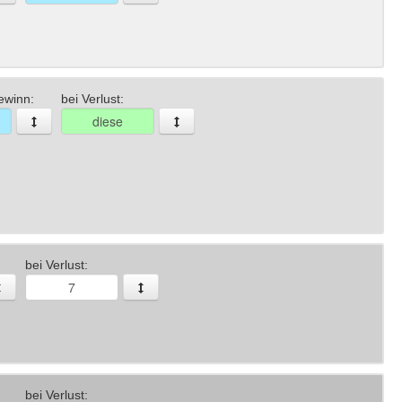
ewinn:
bei Verlust:
bei Verlust:
bei Verlust: