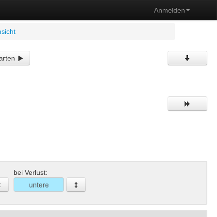
Anmelden
sicht
tarten
bei Verlust: