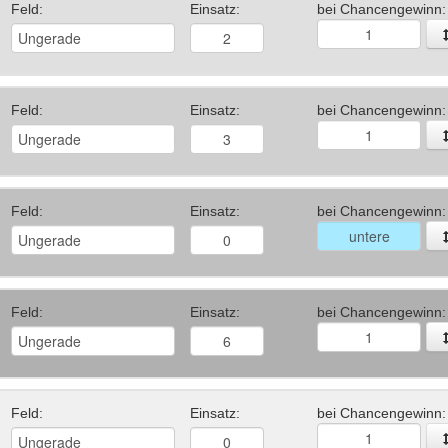
Feld:
Einsatz:
bei Chancengewinn:
Feld:
Einsatz:
bei Chancengewinn:
Feld:
Einsatz:
bei Chancengewinn:
Feld:
Einsatz:
bei Chancengewinn:
Feld:
Einsatz:
bei Chancengewinn: