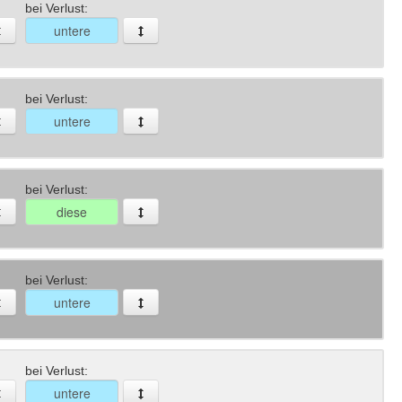
bei Verlust:
bei Verlust:
bei Verlust:
bei Verlust:
bei Verlust: