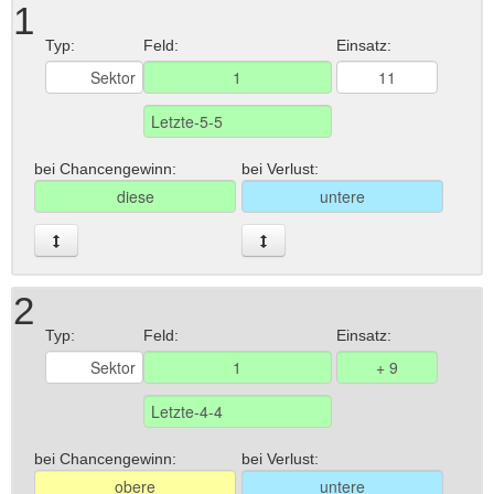
1
Typ:
Feld:
Einsatz:
bei Chancengewinn:
bei Verlust:
2
Typ:
Feld:
Einsatz:
bei Chancengewinn:
bei Verlust: