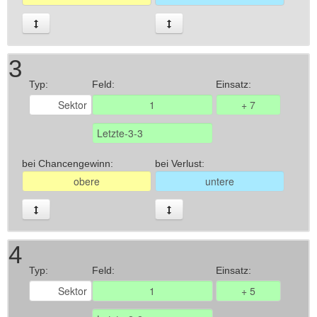
3
Typ:
Feld:
Einsatz:
bei Chancengewinn:
bei Verlust:
4
Typ:
Feld:
Einsatz: