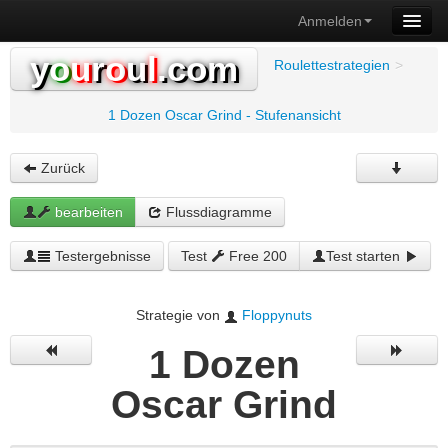
Anmelden
y
o
u
r
o
u
l
.com
Roulettestrategien
>
1 Dozen Oscar Grind - Stufenansicht
Zurück
bearbeiten
Flussdiagramme
Testergebnisse
Test
Free 200
Test starten
Strategie von
Floppynuts
1 Dozen
Oscar Grind