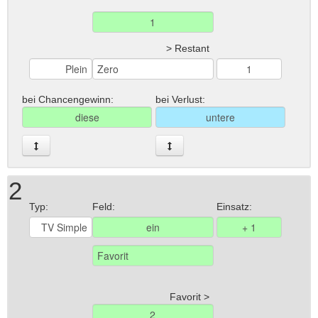
> Restant
bei Chancengewinn:
bei Verlust:
2
Typ:
Feld:
Einsatz:
Favorit >