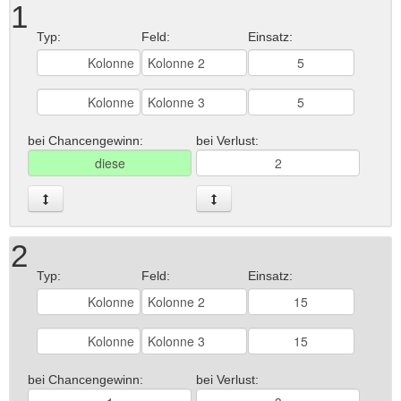
1
Typ:
Feld:
Einsatz:
bei Chancengewinn:
bei Verlust:
2
Typ:
Feld:
Einsatz:
bei Chancengewinn:
bei Verlust: