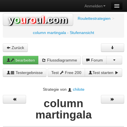
Anmelden
y
o
u
r
o
u
l
.com
Roulettestrategien
>
column martingala - Stufenansicht
Zurück
bearbeiten
Flussdiagramme
Forum
Testergebnisse
Test
Free 200
Test starten
Strategie von
chilote
column
martingala