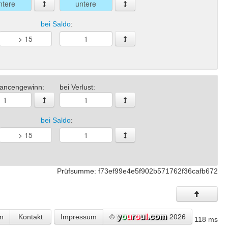
bei Saldo
:
hancengewinn:
bei Verlust:
bei Saldo
:
Prüfsumme: f73ef99e4e5f902b571762f36cafb672
©
2026
n
Kontakt
Impressum
118 ms