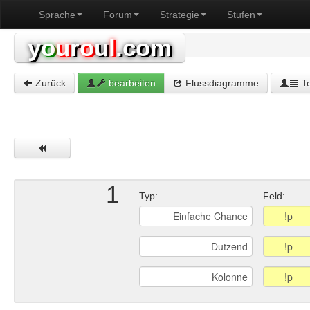
Sprache
Forum
Strategie
Stufen
y
o
u
r
o
u
l
.com
Zurück
bearbeiten
Flussdiagramme
Te
1
Typ:
Feld: