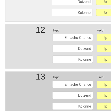
12
Typ:
Feld:
13
Typ:
Feld: