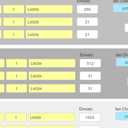
Einsatz:
bei Cha
Einsatz:
bei C
Einsatz:
bei Ch