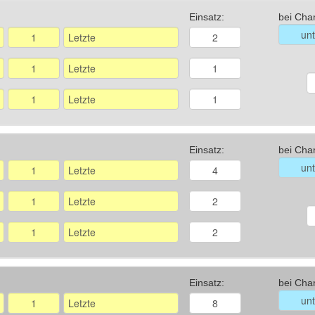
Einsatz:
bei Cha
Einsatz:
bei Cha
Einsatz:
bei Cha