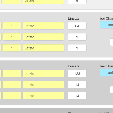
Einsatz:
bei Cha
Einsatz:
bei Cha