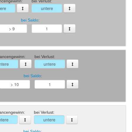
ncengewinn:
bei Verlust:
bei Saldo
:
hancengewinn:
bei Verlust:
bei Saldo
:
ancengewinn:
bei Verlust:
bei Saldo
: