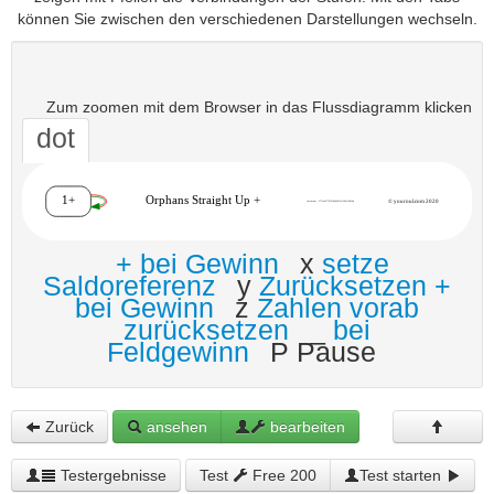
können Sie zwischen den verschiedenen Darstellungen wechseln.
Zum zoomen mit dem Browser in das Flussdiagramm klicken
dot
+ bei Gewinn
x
setze
Saldoreferenz
y
Zurücksetzen +
bei Gewinn
z
Zahlen vorab
zurücksetzen
_
bei
Feldgewinn
P Pause
Zurück
ansehen
bearbeiten
Testergebnisse
Test
Free 200
Test starten