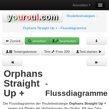
Anmelden
y
o
u
r
o
u
l
.com
Roulettestrategien
>
Orphans Straight Up + - Flussdiagramme
Zurück
ansehen
bearbeiten
Testergebnisse
Test
Free 200
Test starten
Orphans
Straight
-
Up +
Flussdiagramme
Die Flussdiagramme der Roulettestrategie
Orphans Straight Up +
zeigen mit Pfeilen die Verbindungen der Stufen. Mit den Tabs