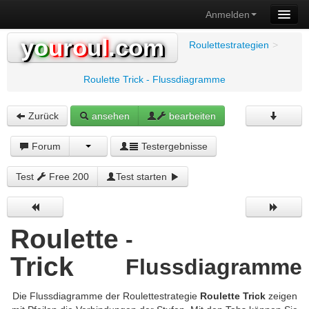
Anmelden
y
o
u
r
o
u
l
.com
Roulettestrategien
>
Roulette Trick - Flussdiagramme
Zurück
ansehen
bearbeiten
Forum
Testergebnisse
Test
Free 200
Test starten
Roulette
-
Trick
Flussdiagramme
Die Flussdiagramme der Roulettestrategie
Roulette Trick
zeigen