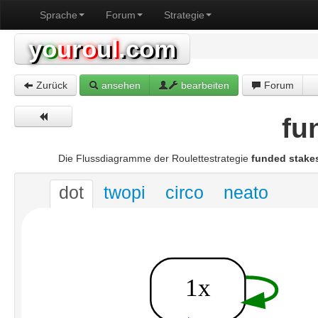
Sprache
Forum
Strategie
y
o
u
r
o
u
l
.com
Zurück
ansehen
bearbeiten
Forum
fu
Die Flussdiagramme der Roulettestrategie
funded stake
dot
twopi
circo
neato