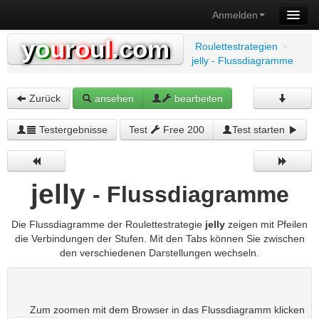
Anmelden
y
o
u
r
o
u
l
.com
Roulettestrategien
>
jelly - Flussdiagramme
Zurück
ansehen
bearbeiten
Testergebnisse
Test
Free 200
Test starten
jelly
- Flussdiagramme
Die Flussdiagramme der Roulettestrategie
jelly
zeigen mit Pfeilen
die Verbindungen der Stufen. Mit den Tabs können Sie zwischen
den verschiedenen Darstellungen wechseln.
Zum zoomen mit dem Browser in das Flussdiagramm klicken