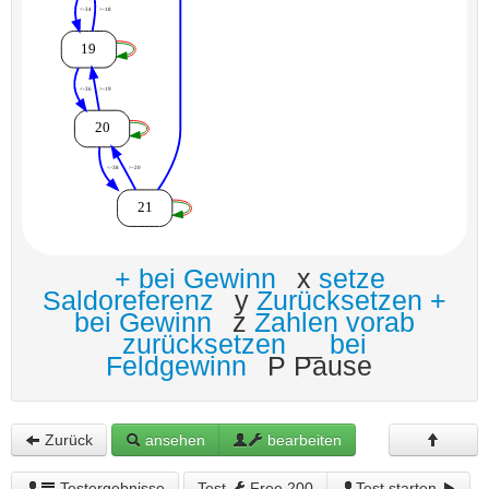
+ bei Gewinn
x
setze
Saldoreferenz
y
Zurücksetzen +
bei Gewinn
z
Zahlen vorab
zurücksetzen
_
bei
Feldgewinn
P Pause
Zurück
ansehen
bearbeiten
Testergebnisse
Test
Free 200
Test starten